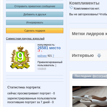
Комплименты
Отправить приватное сообщение
Комплиментов нет.
Вы не авторизованы! Чтоб
Добавить в друзья
Игнорировать
Сделать подарок
Метки лидеров
Совместная покупка: взрослый
популярность:
26581 место
-7 ↓
Интервью
рейтинг
921
?
Привилегированный
пользователь
9
уровня
Последние
фотогра
Статистика портрета:
сейчас просматривают портрет - 0
зарегистрированные пользователи
посетившие портрет за 7 дней - 0