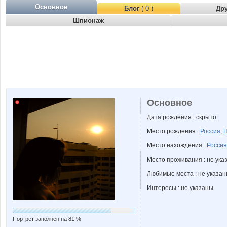
Основное
Блог
( 0 )
Др
Шпионаж
Основное
Дата рождения : скрыто
Место рождения :
Россия
,
Н
Место нахождения :
Россия
Место проживания : не ука
Любимые места : не указа
Интересы : не указаны
Портрет заполнен на 81 %