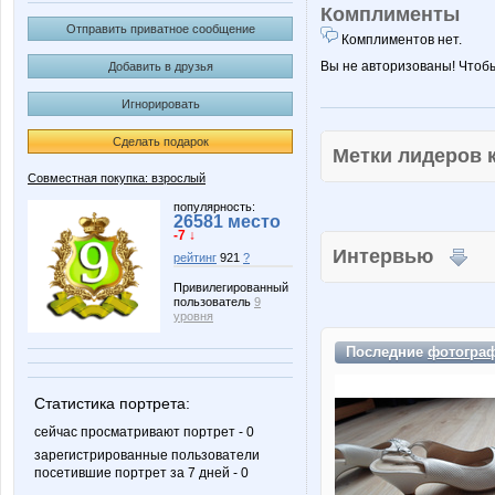
Комплименты
Отправить приватное сообщение
Комплиментов нет.
Вы не авторизованы! Чтоб
Добавить в друзья
Игнорировать
Сделать подарок
Метки лидеров
Совместная покупка: взрослый
популярность:
26581 место
-7 ↓
Интервью
рейтинг
921
?
Привилегированный
пользователь
9
уровня
Последние
фотогра
Статистика портрета:
сейчас просматривают портрет - 0
зарегистрированные пользователи
посетившие портрет за 7 дней - 0