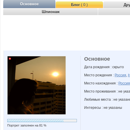
Основное
Блог
( 0 )
Др
Шпионаж
Основное
Дата рождения : скрыто
Место рождения :
Россия
,
Н
Место нахождения :
Россия
Место проживания : не ука
Любимые места : не указа
Интересы : не указаны
Портрет заполнен на 81 %